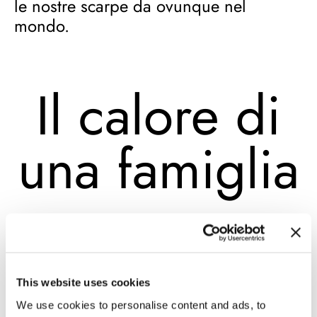
le nostre scarpe da ovunque nel
mondo.
Il calore di
una famiglia
This website uses cookies
L’ereditarietà e l’autenticità sono valori a
We use cookies to personalise content and ads, to