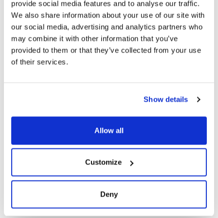
noi cari. Per questo scegliamo con
provide social media features and to analyse our traffic.
molta cura i nostri collaboratori, per
We also share information about your use of our site with
costruire solide relazioni e offrire
our social media, advertising and analytics partners who
may combine it with other information that you’ve
un’esperienza di shopping piacevole,
provided to them or that they’ve collected from your use
curata e accogliente.
of their services.
Nel nostro store troverete e ritroverete
un personale specializzato con cui
Show details
creare relazioni e godere di
un’esperienza personale. Per avere
Allow all
sempre un piccolo angolo, in via del
corso, dove tornare e sentirsi a casa.
Customize
Deny