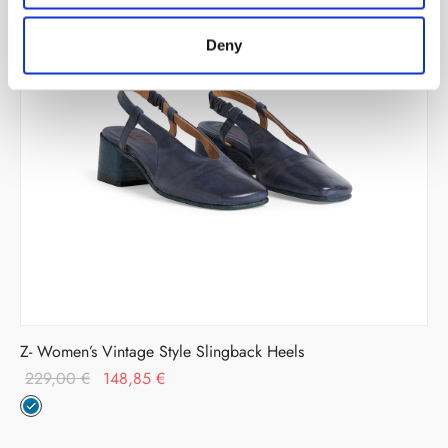
Deny
Z- Women’s Vintage Style Slingback Heels
Il prezzo
Il prezzo
229,00
€
148,85
€
originale
attuale è:
era:
148,85 €.