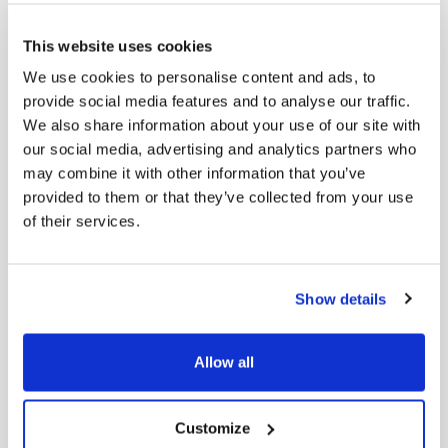
This website uses cookies
We use cookies to personalise content and ads, to
provide social media features and to analyse our traffic.
Z- Women’s Vintage Style Loafers with Fringe and Buckle
We also share information about your use of our site with
Il prezzo
Il prezzo
249,00
€
161,85
€
our social media, advertising and analytics partners who
originale
attuale è:
may combine it with other information that you’ve
era:
161,85 €.
provided to them or that they’ve collected from your use
249,00 €.
of their services.
-
35
%
Z- Women’s Vintage Style Pumps in Leather
Il prezzo
Il prezzo
239,00
€
155,35
€
Show details
originale
attuale è:
era:
155,35 €.
Allow all
239,00 €.
-
35
%
Customize