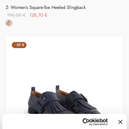
Z- Women’s Square-Toe Heeled Slingback
Il prezzo
Il prezzo
198,00
€
128,70
€
originale
attuale è:
era:
128,70 €.
198,00 €.
-
35
%