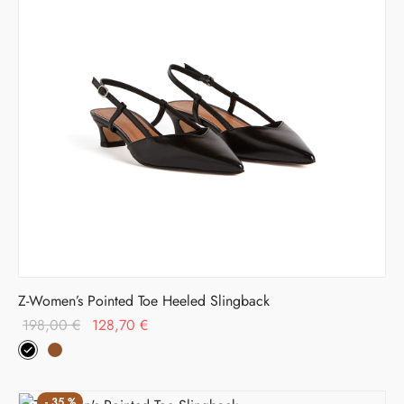
Z-Women’s Pointed Toe Heeled Slingback
Il prezzo
Il prezzo
198,00
€
128,70
€
originale
attuale è:
era:
128,70 €.
198,00 €.
-
35
%