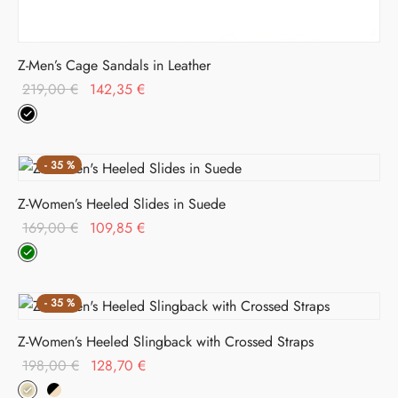
Z-Men’s Cage Sandals in Leather
Il prezzo
Il prezzo
219,00
€
142,35
€
originale
attuale è:
era:
142,35 €.
219,00 €.
-
35
%
Z-Women’s Heeled Slides in Suede
Il prezzo
Il prezzo
169,00
€
109,85
€
originale
attuale è:
era:
109,85 €.
169,00 €.
-
35
%
Z-Women’s Heeled Slingback with Crossed Straps
Il prezzo
Il prezzo
198,00
€
128,70
€
originale
attuale è: