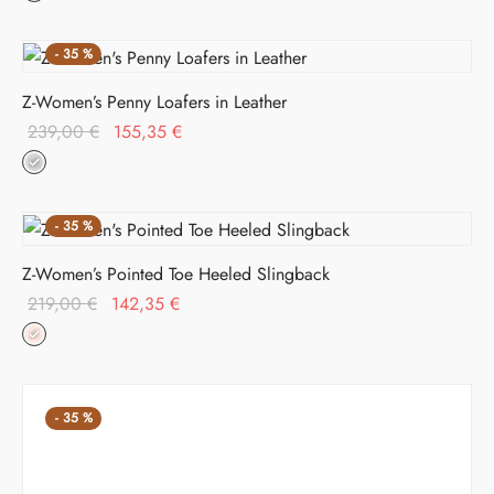
era:
128,70 €.
198,00 €.
-
35
%
Z-Women’s Penny Loafers in Leather
Il prezzo
Il prezzo
239,00
€
155,35
€
originale
attuale è:
era:
155,35 €.
239,00 €.
-
35
%
Z-Women’s Pointed Toe Heeled Slingback
Il prezzo
Il prezzo
219,00
€
142,35
€
originale
attuale è:
era:
142,35 €.
219,00 €.
-
35
%